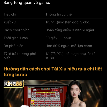
Bảng tổng quan về game:
Tiêu chí
Thông tin cụ thể
Xuất xứ
Trung Quốc (tên gốc: Sicbo)
Cách chơi chính
Đoán tổng điểm 3 viên xí ngầu
Thời gian 1 ván
30 giây – 1 phút
Độ phổ biến
Hơn 60% người mới lựa chọn
Tỷ lệ trả thưởng phổ
1:1 (Tài/Xỉu), có cược phụ lên tới
biến
1:180
Hướng dẫn cách chơi Tài Xỉu hiệu quả chi tiết
từng bước