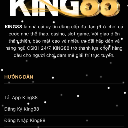
KING88
là nhà cái uy tín cung cấp đa dạng trò chơi cá
cược như thể thao, casino, slot game. Với giao diện
thân thiện, bảo mật cao và nhiều ưu đãi hấp dẫn và
hàng ngũ CSKH 24/7. KING88 trở thành lựa chọn hàng
đầu cho người chơi đam mê giải trí trực tuyến.
HƯỚNG DẪN
Tải App King88
Đăng Ký King88
Đăng Nhập King88