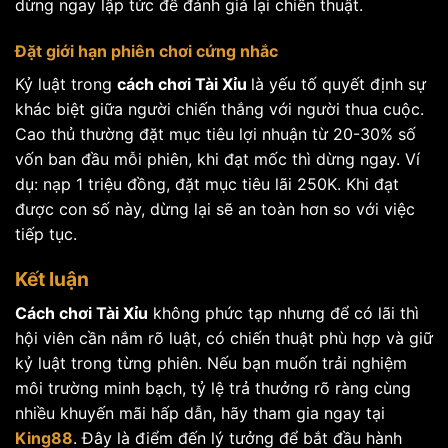
dừng ngay lập tức để đánh giá lại chiến thuật.
Đặt giới hạn phiên chơi cứng nhắc
Kỷ luật trong
cách chơi Tài Xỉu
là yếu tố quyết định sự
khác biệt giữa người chiến thắng với người thua cuộc.
Cao thủ thường đặt mục tiêu lợi nhuận từ 20-30% số
vốn ban đầu mỗi phiên, khi đạt mốc thì dừng ngay. Ví
dụ: nạp 1 triệu đồng, đặt mục tiêu lãi 250K. Khi đạt
được con số này, dừng lại sẽ an toàn hơn so với việc
tiếp tục.
Kết luận
Cách chơi Tài Xỉu
không phức tạp nhưng để có lãi thì
hội viên cần nắm rõ luật, có chiến thuật phù hợp và giữ
kỷ luật trong từng phiên. Nếu bạn muốn trải nghiệm
môi trường minh bạch, tỷ lệ trả thưởng rõ ràng cùng
nhiều khuyến mãi hấp dẫn, hãy tham gia ngay tại
King88
. Đây là điểm đến lý tưởng để bắt đầu hành