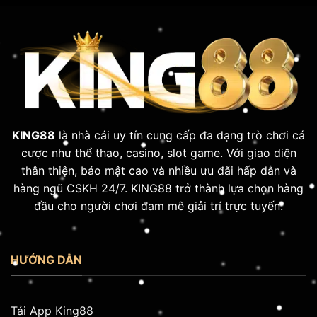
KING88
là nhà cái uy tín cung cấp đa dạng trò chơi cá
cược như thể thao, casino, slot game. Với giao diện
thân thiện, bảo mật cao và nhiều ưu đãi hấp dẫn và
hàng ngũ CSKH 24/7. KING88 trở thành lựa chọn hàng
đầu cho người chơi đam mê giải trí trực tuyến.
HƯỚNG DẪN
Tải App King88