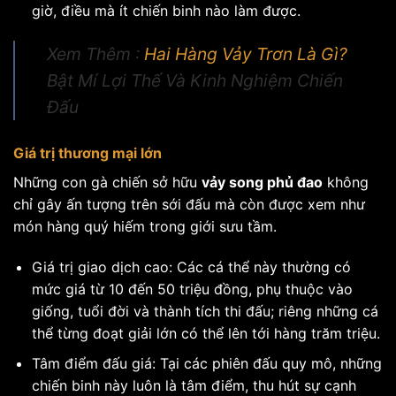
giờ, điều mà ít chiến binh nào làm được.
Xem Thêm :
Hai Hàng Vảy Trơn Là Gì?
Bật Mí Lợi Thế Và Kinh Nghiệm Chiến
Đấu
Giá trị thương mại lớn
Những con gà chiến sở hữu
vảy song phủ đao
không
chỉ gây ấn tượng trên sới đấu mà còn được xem như
món hàng quý hiếm trong giới sưu tầm.
Giá trị giao dịch cao: Các cá thể này thường có
mức giá từ 10 đến 50 triệu đồng, phụ thuộc vào
giống, tuổi đời và thành tích thi đấu; riêng những cá
thể từng đoạt giải lớn có thể lên tới hàng trăm triệu.
Tâm điểm đấu giá: Tại các phiên đấu quy mô, những
chiến binh này luôn là tâm điểm, thu hút sự cạnh