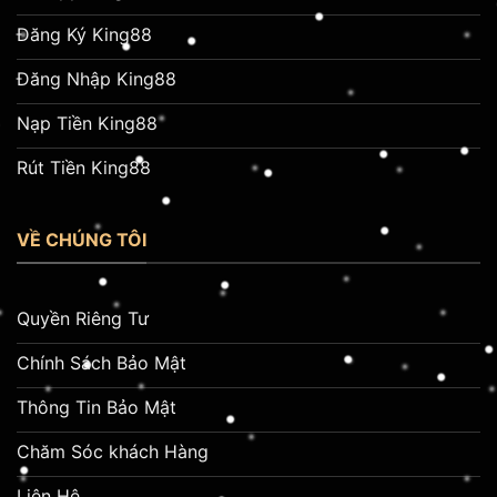
Đăng Ký King88
Đăng Nhập King88
Nạp Tiền King88
Rút Tiền King88
VỀ CHÚNG TÔI
Quyền Riêng Tư
Chính Sách Bảo Mật
Thông Tin Bảo Mật
Chăm Sóc khách Hàng
Liên Hệ