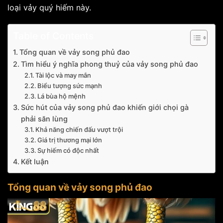
loại vảy quý hiếm này.
Table of Contents
Tổng quan về vảy song phủ đao
Tìm hiểu ý nghĩa phong thuỷ của vảy song phủ đao
Tài lộc và may mắn
Biểu tượng sức mạnh
Lá bùa hộ mệnh
Sức hút của vảy song phủ đao khiến giới chọi gà
phải săn lùng
Khả năng chiến đấu vượt trội
Giá trị thương mại lớn
Sự hiếm có độc nhất
Kết luận
Tổng quan về vảy song phủ đao