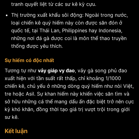
tranh quyết liệt từ các sư kê kỳ cựu.
Thị trường xuất khẩu sôi động: Ngoài trong nước,
loại chiến kê quý hiếm này còn được săn đón ở
quốc tế, tại Thái Lan, Philippines hay Indonesia,
những nơi đá gà được coi là môn thể thao truyền
thống được yêu thích.
Sự hiếm có độc nhất
Tương tự như
vảy giáp vy đao
, vảy gà song phủ đao
xuất hiện với tần suất rất thấp, chỉ khoảng 1/1000
chiến kê, chủ yếu ở những dòng quý hiếm như nòi Việt,
tre hoặc Asil. Sự khan hiếm này khiến việc săn tìm và
sở hữu những cá thể mang dấu ấn đặc biệt trở nên cực
kỳ khó khăn, đồng thời tạo giá trị vượt trội trong giới
sư kê.
Kết luận