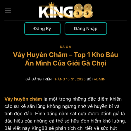
Chuyển
đến
nội
dung
Đăng Ký
Đăng Nhập
ĐÁ GÀ
Vảy Huyền Châm – Top 1 Kho Báu
Ẩn Mình Của Giới Gà Chọi
ĐÃ ĐĂNG TRÊN
THÁNG 10 31, 2025
BỞI
ADMIN
Vảy huyền châm
là một trong những đặc điểm khiến
các sư kê săn lùng không ngừng nhờ vẻ huyền bí và
tính độc đáo. Hình dáng nằm sát cựa được đánh giá là
dấu hiệu của những cá thể sở hữu đòn hiểm khó lường.
Bài viết này King88 sẽ phân tích chi tiết về sức hút