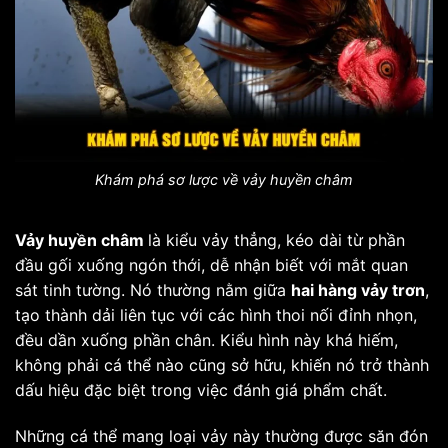
Khám phá sơ lược về vảy huyền châm
Vảy huyền châm
là kiểu vảy thẳng, kéo dài từ phần
đầu gối xuống ngón thới, dễ nhận biết với mắt quan
sát tinh tường. Nó thường nằm giữa
hai hàng vảy trơn
,
tạo thành dải liên tục với các hình thoi nối đỉnh nhọn,
đều dần xuống phần chân. Kiểu hình này khá hiếm,
không phải cá thể nào cũng sở hữu, khiến nó trở thành
dấu hiệu đặc biệt trong việc đánh giá phẩm chất.
Những cá thể mang loại vảy này thường được săn đón