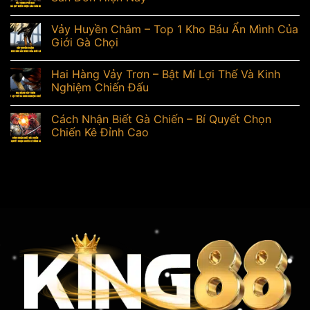
Vảy Huyền Châm – Top 1 Kho Báu Ẩn Mình Của
Giới Gà Chọi
Hai Hàng Vảy Trơn – Bật Mí Lợi Thế Và Kinh
Nghiệm Chiến Đấu
Cách Nhận Biết Gà Chiến – Bí Quyết Chọn
Chiến Kê Đỉnh Cao