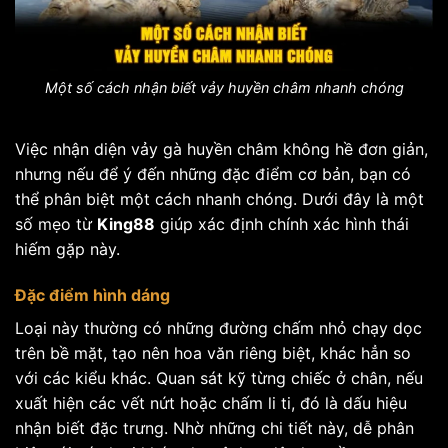
Một số cách nhận biết vảy huyền châm nhanh chóng
Việc nhận diện vảy gà huyền châm không hề đơn giản,
nhưng nếu để ý đến những đặc điểm cơ bản, bạn có
thể phân biệt một cách nhanh chóng. Dưới đây là một
số mẹo từ
King88
giúp xác định chính xác hình thái
hiếm gặp này.
Đặc điểm hình dáng
Loại này thường có những đường chấm nhỏ chạy dọc
trên bề mặt, tạo nên hoa văn riêng biệt, khác hẳn so
với các kiểu khác. Quan sát kỹ từng chiếc ở chân, nếu
xuất hiện các vết nứt hoặc chấm li ti, đó là dấu hiệu
nhận biết đặc trưng. Nhờ những chi tiết này, dễ phân