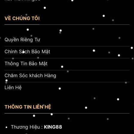
VỀ CHÚNG TÔI
Quyền Riêng Tư
Chính Sách Bảo Mật
Thông Tin Bảo Mật
Chăm Sóc khách Hàng
Liên Hệ
THÔNG TIN LIÊN HỆ
Thương Hiệu :
KING88