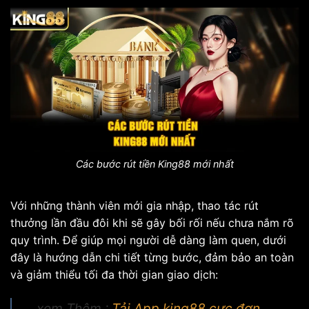
Các bước rút tiền King88 mới nhất
Với những thành viên mới gia nhập, thao tác rút
thưởng lần đầu đôi khi sẽ gây bối rối nếu chưa nắm rõ
quy trình. Để giúp mọi người dễ dàng làm quen, dưới
đây là hướng dẫn chi tiết từng bước, đảm bảo an toàn
và giảm thiểu tối đa thời gian giao dịch:
xem Thêm :
Tải App king88 cực đơn