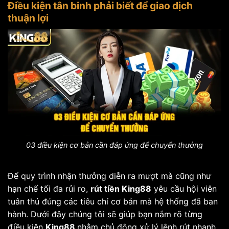
Điều kiện tân binh phải biết để giao dịch
thuận lợi
03 điều kiện cơ bản cần đáp ứng để chuyển thưởng
Để quy trình nhận thưởng diễn ra mượt mà cũng như
hạn chế tối đa rủi ro,
rút tiền King88
yêu cầu hội viên
tuân thủ đúng các tiêu chí cơ bản mà hệ thống đã ban
hành. Dưới đây chúng tôi sẽ giúp bạn nắm rõ từng
điều kiện
King88
nhằm chủ động xử lý lệnh rút nhanh