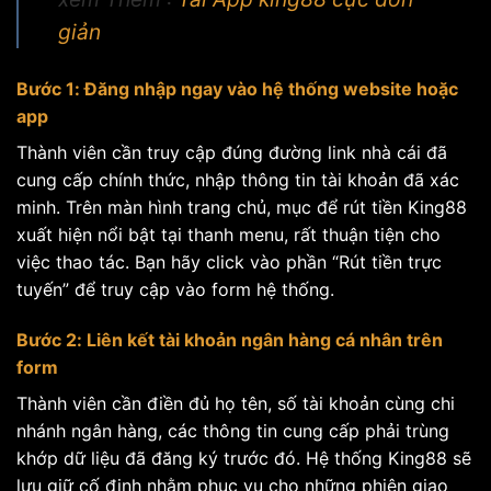
giản
Bước 1: Đăng nhập ngay vào hệ thống website hoặc
app
Thành viên cần truy cập đúng đường link nhà cái đã
cung cấp chính thức, nhập thông tin tài khoản đã xác
minh. Trên màn hình trang chủ, mục để rút tiền King88
xuất hiện nổi bật tại thanh menu, rất thuận tiện cho
việc thao tác. Bạn hãy click vào phần “Rút tiền trực
tuyến” để truy cập vào form hệ thống.
Bước 2: Liên kết tài khoản ngân hàng cá nhân trên
form
Thành viên cần điền đủ họ tên, số tài khoản cùng chi
nhánh ngân hàng, các thông tin cung cấp phải trùng
khớp dữ liệu đã đăng ký trước đó. Hệ thống King88 sẽ
lưu giữ cố định nhằm phục vụ cho những phiên giao