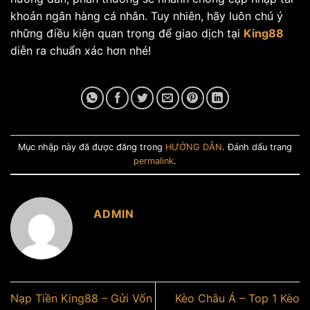
khoản ngân hàng cá nhân. Tuy nhiên, hãy luôn chú ý
những điều kiện quan trọng để giao dịch tại
King88
diễn ra chuẩn xác hơn nhé!
Mục nhập này đã được đăng trong
HƯỚNG DẪN
. Đánh dấu trang
permalink
.
ADMIN
Nạp Tiền King88 – Gửi Vốn
Kèo Châu Á – Top 1 Kèo