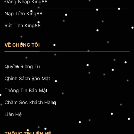
Đăng Nhập King88
Nạp Tiền King88
Rút Tiền King88
VỀ CHÚNG TÔI
Quyền Riêng Tư
Chính Sách Bảo Mật
Thông Tin Bảo Mật
Chăm Sóc khách Hàng
Liên Hệ
THÔNG TIN LIÊN HỆ