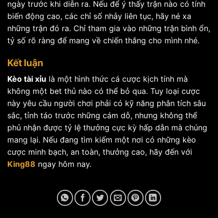
ngày trước khi diễn ra. Nếu để ý thấy trận nào có tính
biến động cao, các chỉ số nhảy liên tục, hãy né xa
những trận đó ra. Chỉ tham gia vào những trận bình ổn,
tỷ số rõ ràng để mang về chiến thắng cho mình nhé.
Kết luận
Kèo tài xỉu
là một hình thức cá cược kịch tính mà
không một bet thủ nào có thể bỏ qua. Tuy loại cược
này yêu cầu người chơi phải có kỹ năng phân tích sâu
sắc, tỉnh táo trước những cám dỗ, nhưng không thể
phủ nhận được tỷ lệ thưởng cực kỳ hấp dẫn mà chúng
mang lại. Nếu đang tìm kiếm một nơi có những kèo
cược minh bạch, an toàn, thưởng cao, hãy đến với
King88
ngay hôm nay.