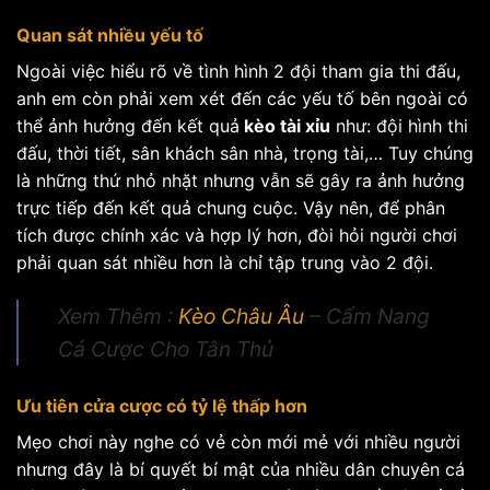
Quan sát nhiều yếu tố
Ngoài việc hiểu rõ về tình hình 2 đội tham gia thi đấu,
anh em còn phải xem xét đến các yếu tố bên ngoài có
thể ảnh hưởng đến kết quả
kèo tài xỉu
như: đội hình thi
đấu, thời tiết, sân khách sân nhà, trọng tài,… Tuy chúng
là những thứ nhỏ nhặt nhưng vẫn sẽ gây ra ảnh hưởng
trực tiếp đến kết quả chung cuộc. Vậy nên, để phân
tích được chính xác và hợp lý hơn, đòi hỏi người chơi
phải quan sát nhiều hơn là chỉ tập trung vào 2 đội.
Xem Thêm :
Kèo Châu Âu
– Cẩm Nang
Cá Cược Cho Tân Thủ
Ưu tiên cửa cược có tỷ lệ thấp hơn
Mẹo chơi này nghe có vẻ còn mới mẻ với nhiều người
nhưng đây là bí quyết bí mật của nhiều dân chuyên cá