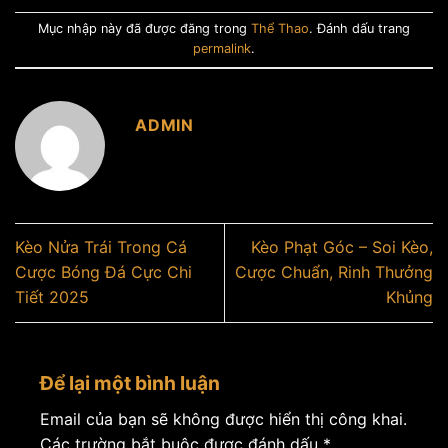
Mục nhập này đã được đăng trong
Thể Thao
. Đánh dấu trang
permalink
.
ADMIN
Kèo Nửa Trái Trong Cá
Kèo Phạt Góc – Soi Kèo,
Cược Bóng Đá Cực Chi
Cược Chuẩn, Rinh Thưởng
Tiết 2025
Khủng
Để lại một bình luận
Email của bạn sẽ không được hiển thị công khai.
Các trường bắt buộc được đánh dấu
*