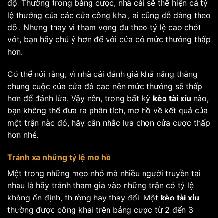
độ. Thường trong bảng cược, nhà cái sẽ thể hiện cả tỷ
lệ thưởng của các cửa công khai, ai cũng dễ dàng theo
dõi. Nhưng thay vì tham vọng đu theo tỷ lệ cao chót
vót, bạn hãy chú ý hơn để với cửa có mức thưởng thấp
hơn.
Có thể nói rằng, vì nhà cái đánh giá khả năng thắng
chung cuộc của cửa đó cao nên mức thưởng sẽ thấp
hơn để đánh lừa. Vậy nên, trong bất kỳ
kèo tài xỉu
nào,
bạn không thể đưa ra phân tích, mơ hồ về kết quả của
một trận nào đó, hãy cân nhắc lựa chọn cửa cược thấp
hơn nhé.
Tránh xa những tỷ lệ mơ hồ
Một trong những mẹo nhỏ mà nhiều người truyền tai
nhau là hãy tránh tham gia vào những trận có tỷ lệ
không ổn định, thường hay thay đổi. Một
kèo tài xỉu
thường được công khai trên bảng cược từ 2 đến 3