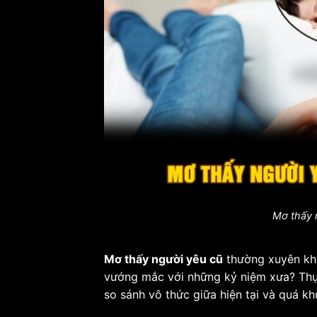
Mơ thấy 
Mơ thấy người yêu cũ
thường xuyên khi
vướng mắc với những kỷ niệm xưa? Thực
so sánh vô thức giữa hiện tại và quá k