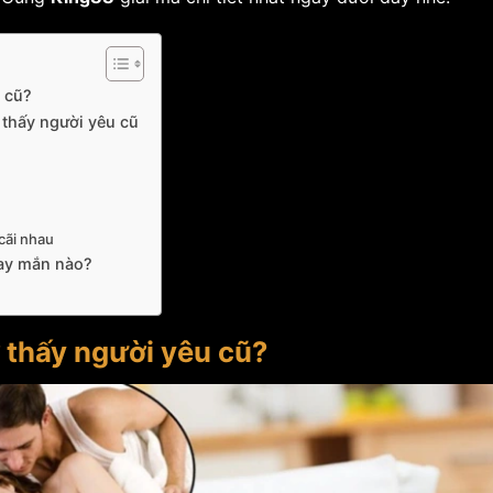
u cũ?
thấy người yêu cũ
cãi nhau
may mắn nào?
mơ thấy người yêu cũ?