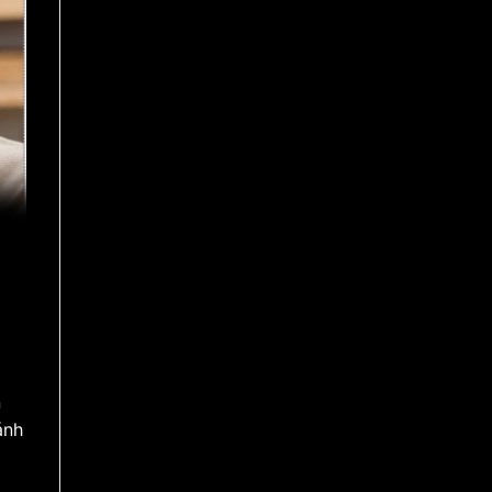
n
ánh