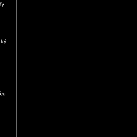
ấy
 ký
iều