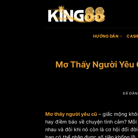
Chuyển
đến
nội
dung
HƯỚNG DẪN
CASI
Mơ Thấy Người Yêu 
ĐÃ ĐĂN
Mơ thấy người yêu cũ
– giấc mộng không
hay điềm báo về chuyện tình cảm? Mỗi 
nhau và đôi khi nó còn là cơ hội đổi đ
bạn có thể nhận được số tiền khổng lồ