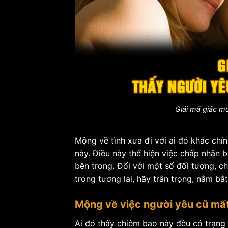
Giải mã giấc mơ
Mộng về tình xưa đi với ai đó khác chí
này. Điều này thể hiện việc chấp nhận 
bên trong. Đối với một số đối tượng, 
trong tương lai, hãy trân trọng, nắm bắt
Mộng về việc người yêu cũ mấ
Ai đó thấy chiêm bao này đều có trạng t