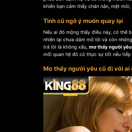
khiến bạn cảm thấy chán nản, mệt mỏi,
Tình cũ ngỏ ý muốn quay lại
Nếu ai đó mộng thấy điều này, có thể b
nhiên lại chưa dám mở lời và còn nhữn
trả lời là không xấu,
mơ thấy người yêu
mối quan hệ đó có thực sự tốt nếu tiếp 
Mơ thấy người yêu cũ đi với ai