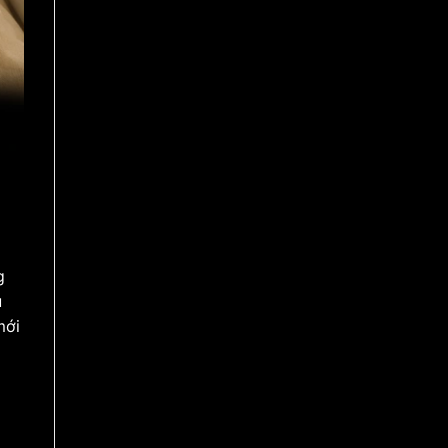
g
u
mới
ả