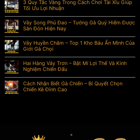
3 Quy Tắc Vàng Trong Cách Chơi Tài Xỉu Giúp
Tối Ưu Lợi Nhuận
Vảy Song Phủ Đao – Tướng Gà Quý Hiếm Được
Săn Đón Hiện Nay
Vảy Huyền Châm – Top 1 Kho Báu Ẩn Mình Của
Giới Gà Chọi
Hai Hàng Vảy Trơn – Bật Mí Lợi Thế Và Kinh
Nghiệm Chiến Đấu
Cách Nhận Biết Gà Chiến – Bí Quyết Chọn
Chiến Kê Đỉnh Cao