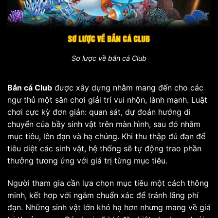
Sơ lược về bắn cá Club
Bắn cá Club
được xây dựng nhằm mang đến cho các
ngư thủ một sân chơi giải trí vui nhộn, lành mạnh. Luật
chơi cực kỳ đơn giản: quan sát, dự đoán hướng di
chuyển của bầy sinh vật trên màn hình, sau đó nhắm
mục tiêu, lên đạn và hạ chúng. Khi thu thập đủ đạn để
tiêu diệt các sinh vật, hệ thống sẽ tự động trao phần
thưởng tương ứng với giá trị từng mục tiêu.
Người tham gia cần lựa chọn mục tiêu một cách thông
minh, kết hợp với ngắm chuẩn xác để tránh lãng phí
đạn. Những sinh vật lớn khó hạ hơn nhưng mang về giá