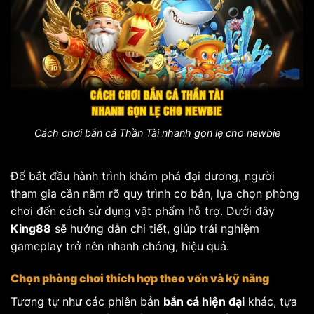
Cách chơi bắn cá Thần Tài nhanh gọn lẹ cho newbie
Để bắt đầu hành trình khám phá đại dương, người
tham gia cần nắm rõ quy trình cơ bản, lựa chọn phòng
chơi đến cách sử dụng vật phẩm hỗ trợ. Dưới đây
King88
sẽ hướng dẫn chi tiết, giúp trải nghiệm
gameplay trở nên nhanh chóng, hiệu quả.
Chọn phòng chơi thích hợp theo vốn và kỹ năng
Tương tự như các phiên bản
bắn cá hiện đại
khác, tựa