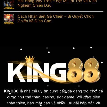
Hai Hàng Vảy Trơn – Bật Mí Lợi Thế Và Kinh
Nghiệm Chiến Đấu
Cách Nhận Biết Gà Chiến – Bí Quyết Chọn
Chiến Kê Đỉnh Cao
KING88
là nhà cái uy tín cung cấp đa dạng trò chơi cá
cược như thể thao, casino, slot game. Với giao diện
thân thiện, bảo mật cao và nhiều ưu đãi hấp dẫn và