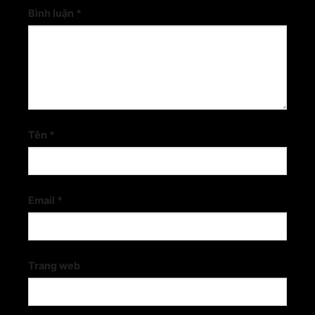
Bình luận
*
Tên
*
Email
*
Trang web