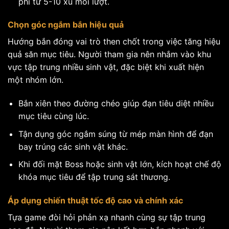
phí từ 5-10 xu mỗi lượt.
Chọn góc ngắm bắn hiệu quả
Hướng bắn đóng vai trò then chốt trong việc tăng hiệu
quả săn mục tiêu. Người tham gia nên nhắm vào khu
vực tập trung nhiều sinh vật, đặc biệt khi xuất hiện
một nhóm lớn.
Bắn xiên theo đường chéo giúp đạn tiêu diệt nhiều
mục tiêu cùng lúc.
Tận dụng góc ngắm súng từ mép màn hình để đạn
bay trúng các sinh vật khác.
Khi đối mặt Boss hoặc sinh vật lớn, kích hoạt chế độ
khóa mục tiêu để tập trung sát thương.
Áp dụng chiến thuật tốc độ cao và chính xác
Tựa game đòi hỏi phản xạ nhanh cùng sự tập trung