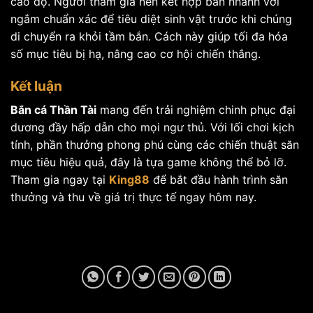
cao độ. Người tham gia nên kết hợp bắn nhanh với
ngắm chuẩn xác để tiêu diệt sinh vật trước khi chúng
di chuyển ra khỏi tầm bắn. Cách này giúp tối đa hóa
số mục tiêu bị hạ, nâng cao cơ hội chiến thắng.
Kết luận
Bắn cá Thần Tài
mang đến trải nghiệm chinh phục đại
dương đầy hấp dẫn cho mọi ngư thủ. Với lối chơi kịch
tính, phần thưởng phong phú cùng các chiến thuật săn
mục tiêu hiệu quả, đây là tựa game không thể bỏ lỡ.
Tham gia ngay tại
King88
để bắt đầu hành trình săn
thưởng và thu về giá trị thực tế ngay hôm nay.