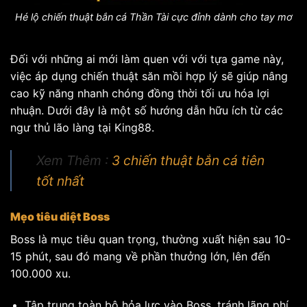
Hé lộ chiến thuật bắn cá Thần Tài cực đỉnh dành cho tay mơ
Đối với những ai mới làm quen với với tựa game này,
việc áp dụng chiến thuật săn mồi hợp lý sẽ giúp nâng
cao kỹ năng nhanh chóng đồng thời tối ưu hóa lợi
nhuận. Dưới đây là một số hướng dẫn hữu ích từ các
ngư thủ lão làng tại King88.
Xem Thêm :
3 chiến thuật bắn cá tiên
tốt nhất
Mẹo tiêu diệt Boss
Boss là mục tiêu quan trọng, thường xuất hiện sau 10-
15 phút, sau đó mang về phần thưởng lớn, lên đến
100.000 xu.
Tập trung toàn bộ hỏa lực vào Boss, tránh lãng phí