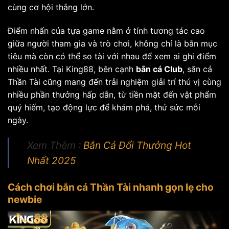
cùng cơ hội thắng lớn.
Điểm nhấn của tựa game nằm ở tính tương tác cao
giữa người tham gia và trò chơi, không chỉ là bắn mục
tiêu mà còn có thể so tài với nhau để xem ai ghi điểm
nhiều nhất. Tại King88, bên cạnh
bắn cá Club
, săn cá
Thần Tài cũng mang đến trải nghiệm giải trí thú vị cùng
nhiều phần thưởng hấp dẫn, từ tiền mặt đến vật phẩm
quý hiếm, tạo động lực để khám phá, thử sức mỗi
ngày.
Xem Thêm :
Bắn Cá Đổi Thưởng Hot
Nhất 2025
Cách chơi bắn cá Thần Tài nhanh gọn lẹ cho
newbie